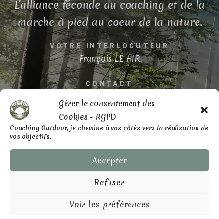
L’alliance féconde du coaching et de la
marche à pied au coeur de la nature.
VOTRE INTERLOCUTEUR
François LE HIR
CONTACT
Tel: 06 61 77 64 64
Gérer le consentement des
Cookies - RGPD
SUIVEZ-NOUS ..
Coaching Outdoor, je chemine à vos côtés vers la réalisation de
vos objectifs.
Accepter
Copyright © 2024
Energy Outdoor Coach
Refuser
Crealys Concept Web
Voir les préférences
Mentions Légales